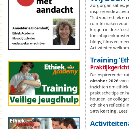
Zorgorganisaties, j
inspirerende activi
‘Tijd voor ethiek en
ruimte maken voor e
krijgen in deze feest
lunchbijeenkomsten 
blogs, films en mee
Activiteiten welkom
Training 'Et
Praktijkgericht
De inspirerende train
oktober 2026
van s
inzichten om ethiek 
praktische tips en 
houden, en collega'
ethiek en reflectie 
50% korting
.
Lees
Activiteite