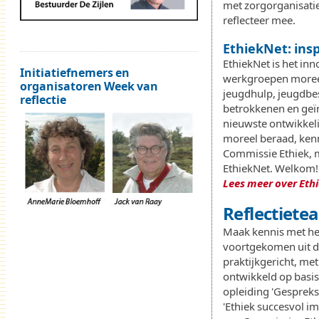
met zorgorganisati
reflecteer mee.
EthiekNet: ins
EthiekNet is het in
Initiatiefnemers en
werkgroepen moreel
organisatoren Week van
jeugdhulp, jeugdbes
reflectie
betrokkenen en geïn
nieuwste ontwikkelin
moreel beraad, kenni
Commissie Ethiek, 
EthiekNet. Welkom!
Lees meer over Eth
Reflectiete
Maak kennis met het
voortgekomen uit de
praktijkgericht, met
ontwikkeld op basis
opleiding 'Gespreksl
'Ethiek succesvol im