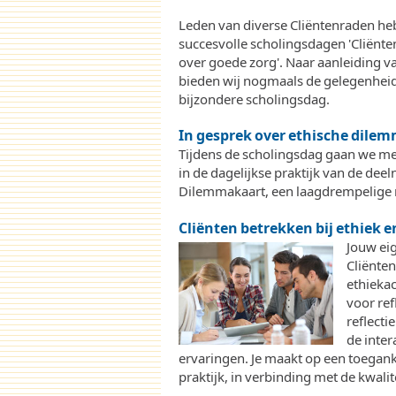
Leden van diverse Cliëntenraden h
succesvolle scholingsdagen 'Cliënte
over goede zorg'. Naar aanleiding v
bieden wij nogmaals de gelegenhei
bijzondere scholingsdag.
In gesprek over ethische dilem
Tijdens de scholingsdag gaan we met
in de dagelijkse praktijk van de de
Dilemmakaart, een laagdrempelige 
Cliënten betrekken bij ethiek en
Jouw eig
Cliënten
ethiekac
voor ref
reflecti
de inter
ervaringen. Je maakt op een toeganke
praktijk, in verbinding met de kwalit