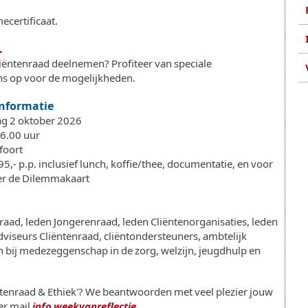
certificaat.
.
iëntenraad deelnemen? Profiteer van speciale
ns op voor de mogelijkheden.
informatie
ag 2 oktober 2026
16.00 uur
foort
5,- p.p. inclusief lunch, koffie/thee, documentatie, en voor
er de Dilemmakaart
raad, leden Jongerenraad, leden Cliëntenorganisaties, leden
dviseurs Cliëntenraad, cliëntondersteuners, ambtelijk
 bij medezeggenschap in de zorg, welzijn, jeugdhulp en
ntenraad & Ethiek'? We beantwoorden met veel plezier jouw
er mail
info weekvanreflectie