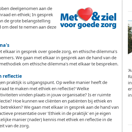
ebben deelgenomen aan de
nraad en ethiek; In gesprek
an de grote belangstelling
d om deel te nemen aan deze
ma's
 elkaar in gesprek over goede zorg, en ethische dilemma's
elnemers. We gaan met elkaar in gesprek aan de hand van de
methodiek om ethische dilemma's met elkaar te bespreken.
'
 reflectie
Ra
en praktijk is uitgangspunt. Op welke manier heeft de
in
raad te maken met ethiek en reflectie? Welke
e
tiviteiten vinden plaats in jouw organisatie? Is er ruimte
in
lectie? Hoe kunnen we cliënten en patiënten bij ethiek en
e betrekken? We gaan met elkaar in gesprek aan de hand van
actieve presentatie over 'Ethiek in de praktijk' en je eigen
lijke manier (nader) kennis met ethiek en reflectie in de
eit van de zorg.