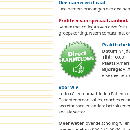
Deelnamecertificaat
Deelnemers ontvangen een deelname
Profiteer van speciaal aanbod..
Samen met collega's van dezelfde Cl
groepskorting. Neem contact met o
Praktische 
Datum:
vrijd
Tijd:
10.00 - 
Plaats:
Amers
Bijdrage:
€ 29
elke deelnem
Voor wie
Leden Cliëntenraad, leden Patiënten
Patiëntenorganisaties, coaches en a
secretarissen en andere betrokkenen
sociale sector.
Meer weten
over de scholing 'Clië
vragen: telefoon 064 125 60 04 of p