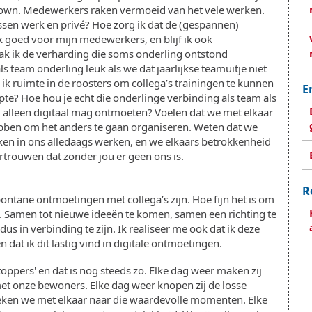
own. Medewerkers raken vermoeid van het vele werken.
sen werk en privé? Hoe zorg ik dat de (gespannen)
k goed voor mijn medewerkers, en blijf ik ook
k ik de verharding die soms onderling ontstond
 team onderling leuk als we dat jaarlijkse teamuitje niet
ik ruimte in de roosters om collega’s trainingen te kunnen
E
pte? Hoe hou je echt die onderlinge verbinding als team als
e, alleen digitaal mag ontmoeten? Voelen dat we met elkaar
ebben om het anders te gaan organiseren. Weten dat we
eken in ons alledaags werken, en we elkaars betrokkenheid
ertrouwen dat zonder jou er geen ons is.
R
ontane ontmoetingen met collega’s zijn. Hoe fijn het is om
. Samen tot nieuwe ideeën te komen, samen een richting te
us in verbinding te zijn. Ik realiseer me ook dat ik deze
dat ik dit lastig vind in digitale ontmoetingen.
jn toppers' en dat is nog steeds zo. Elke dag weer maken zij
et onze bewoners. Elke dag weer knopen zij de losse
oeken we met elkaar naar die waardevolle momenten. Elke