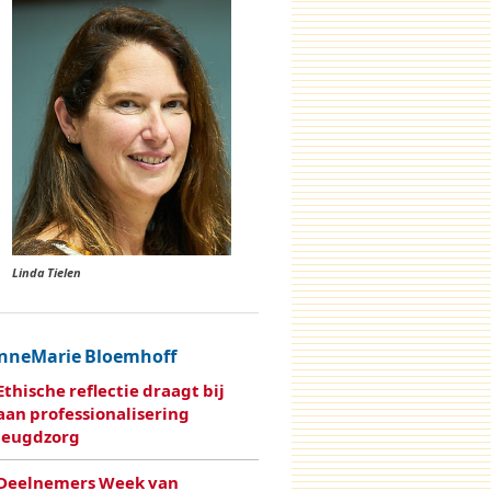
Linda Tielen
nneMarie Bloemhoff
Ethische reflectie draagt bij
aan professionalisering
jeugdzorg
Deelnemers Week van