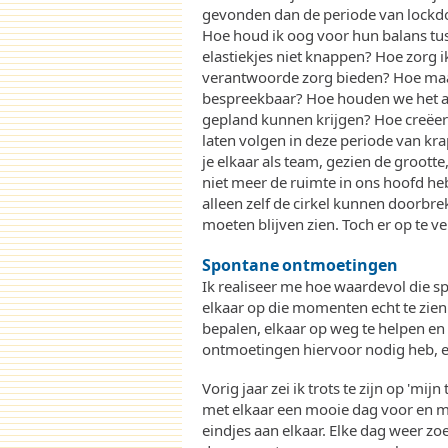
gevonden dan de periode van lockd
Hoe houd ik oog voor hun balans tus
elastiekjes niet knappen? Hoe zorg i
verantwoorde zorg bieden? Hoe maa
bespreekbaar? Hoe houden we het als
gepland kunnen krijgen? Hoe creëer 
laten volgen in deze periode van kra
je elkaar als team, gezien de groott
niet meer de ruimte in ons hoofd h
alleen zelf de cirkel kunnen doorbr
moeten blijven zien. Toch er op te v
Spontane ontmoetingen
Ik realiseer me hoe waardevol die sp
elkaar op die momenten echt te zien
bepalen, elkaar op weg te helpen en d
ontmoetingen hiervoor nodig heb, en 
Vorig jaar zei ik trots te zijn op 'mi
met elkaar een mooie dag voor en m
eindjes aan elkaar. Elke dag weer z