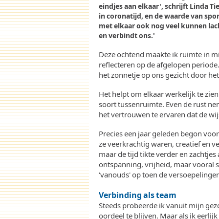
eindjes aan elkaar', schrijft Linda 
in coronatijd, en de waarde van sp
met elkaar ook nog veel kunnen lac
en verbindt ons.'
Deze ochtend maakte ik ruimte in m
reflecteren op de afgelopen periode
het zonnetje op ons gezicht door het
Het helpt om elkaar werkelijk te zi
soort tussenruimte. Even de rust ne
het vertrouwen te ervaren dat de wi
Precies een jaar geleden begon voor 
ze veerkrachtig waren, creatief en
maar de tijd tikte verder en zachtje
ontspanning, vrijheid, maar vooral s
'vanouds' op toen de versoepelinge
Verbinding als team
Steeds probeerde ik vanuit mijn gez
oordeel te blijven. Maar als ik eerli