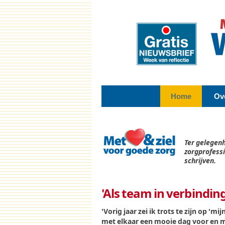
Home
Ov
Ter gelegenh
zorgprofess
schrijven.
'Als team in verbinding
'Vorig jaar zei ik trots te zijn op 'm
met elkaar een mooie dag voor en m