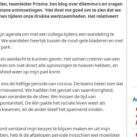
Tielen, teamleider Prisma. Een blog over dilemma's en vragen
ontane ontmoetingen. 'Het doet me goed om te zien dat we
hen tijdens onze drukke werkzaamheden. Het relativeert
ijn agenda om met een collega tijdens een wandeling te
. We wandelen heerlijk tussen de rood-gele bladeren en met
 park.
en en aandacht te kunnen geven. Het samen creëren van een
men om niet direct alle oplossingen te hoeven hebben, en
jsheid weer op mijn pad komt.
ons de heftige periode van corona. De teams lieten zien dat
 vernieuwend. We hadden het gevoel van saamhorigheid,
s aan veranderde de sfeer. We missen de tijd van
A
pontaniteit. De één pakte het sociale leven weer als
n kwamen, en de ander bleef het spannend vinden.
ond verstand mijn keuzes te blijven maken en uit mijn
jk ben, heb ik de afgelopen periode misschien wel moeilijker